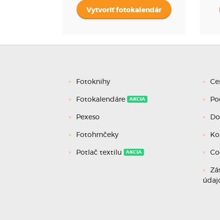
Vytvoriť fotokalendár
Fotoknihy
Ce
Fotokalendáre
Po
AKCIA
Pexeso
Do
Fotohrnčeky
Ko
Potlač textilu
Co
AKCIA
Zá
údaj