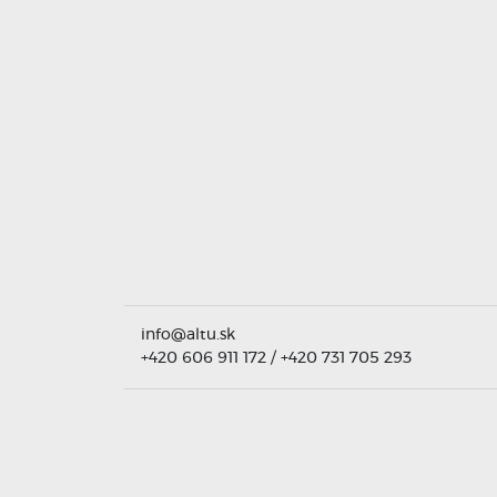
info@altu.sk
+420 606 911 172
/
+420 731 705 293