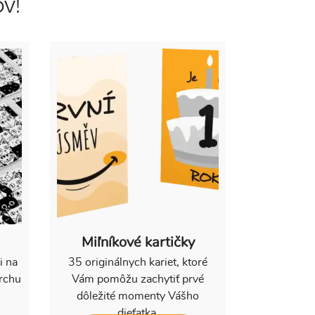
v!
Miľníkové kartičky
i na
35 originálnych kariet, ktoré
archu
Vám pomôžu zachytiť prvé
dôležité momenty Vášho
dieťatka.