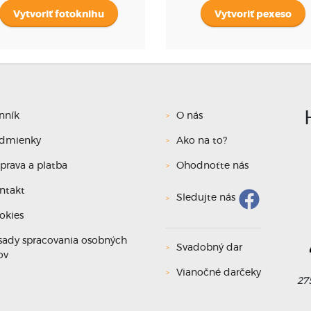
Vytvoriť fotoknihu
Vytvoriť pexeso
nník
O nás
dmienky
Ako na to?
prava a platba
Ohodnoťte nás
ntakt
Sledujte nás
L
okies
sady spracovania osobných
Svadobný dar
před 
ov
Vianočné darčeky
Jsem nad
27
komb
plán