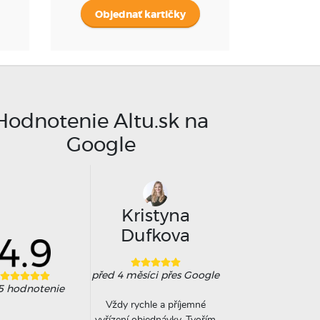
Objednať kartičky
Hodnotenie Altu.sk na
Google
ucky Sun
Kristyna
Anna
Dufkova
rokem
přes Google
před 8 měsíci
přes 
před 4 měsíci
přes Google
šená, tohle je jediná
Na doporučení koleg
5
hodnotenie
inace rodinného
tisknu kalendář u Alt
Vždy rychle a příjemné
ovače s vlastními
třetím rokem. Letos