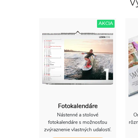
V
AKCIA
Fotokalendáre
Nástenné a stolové
Or
fotokalendáre s možnosťou
rôzn
zvýraznenie vlastných udalostí.