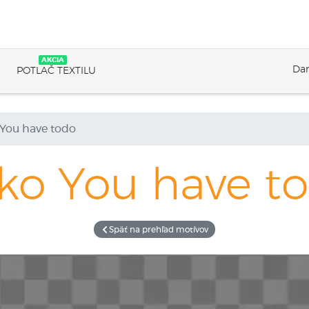
AKCIA
Dar
POTLAČ TEXTILU
You have todo
iko
You have t
Späť na prehľad motívov