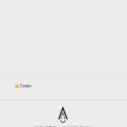
fotkami, 
tu i náp
vlastn
(třeba o
tisko
rychlost,
Česko