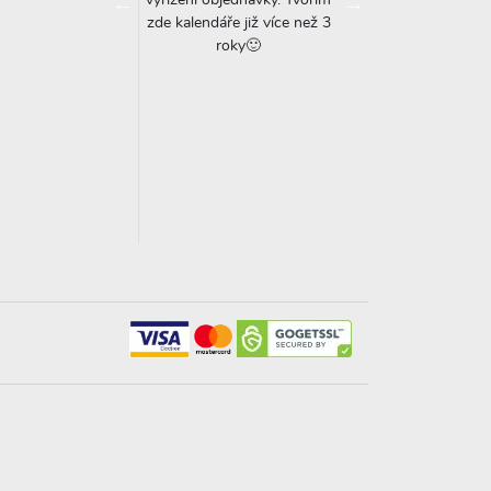
vyřízení objednávky. Tvořím
kterou jsem našla. Je
dělala ve spěchu
zde kalendáře již více než 3
aditá možnost dodat
zapomněla jsem na ti
roky🙂
í texty a poznámky
stránku. Pan Tomáš m
 narozeninách) již v
upozornil, za což m
vé podobě! Servis,
děkuju! Zpracování j
 kvalita = doporučuji
rychlé a perfektn