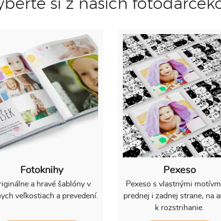
yberte si z našich fotodarčeko
Fotoknihy
Pexeso
iginálne a hravé šablóny v
Pexeso s vlastnými motívm
ych veľkostiach a prevedení.
prednej i zadnej strane, na 
k rozstrihanie.