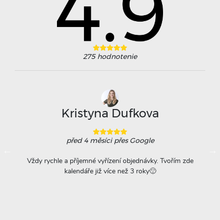
275
hodnotenie
Kristyna Dufkova
před 4 měsíci
přes Google
ovače
Vždy rychle a příjemné vyřízení objednávky. Tvořím zde
Na
á
kalendáře již více než 3 roky🙂
r
titu
ta =