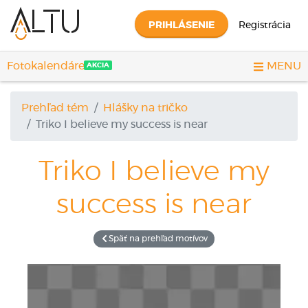
PRIHLÁSENIE
Registrácia
Fotokalendáre
MENU
AKCIA
Prehľad tém
Hlášky na tričko
Triko
I believe my success is near
Triko
I believe my
success is near
Späť na prehľad motívov