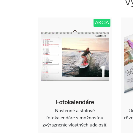
V
AKCIA
Fotokalendáre
Nástenné a stolové
Or
fotokalendáre s možnosťou
rôzn
zvýraznenie vlastných udalostí.