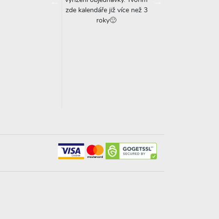
vyřízení objednávky. Tvořím
kterou jsem našla. Je
dělala ve spěchu
zde kalendáře již více než 3
aditá možnost dodat
zapomněla jsem na ti
roky🙂
í texty a poznámky
stránku. Pan Tomáš m
 narozeninách) již v
upozornil, za což m
vé podobě! Servis,
děkuju! Zpracování j
 kvalita = doporučuji
rychlé a perfektn