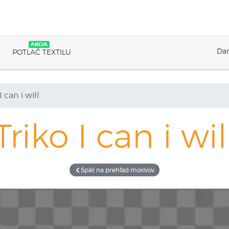
AKCIA
Dar
POTLAČ TEXTILU
I can i will
Triko
I can i wil
Späť na prehľad motívov