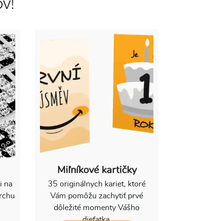
v!
Miľníkové kartičky
i na
35 originálnych kariet, ktoré
archu
Vám pomôžu zachytiť prvé
dôležité momenty Vášho
dieťatka.