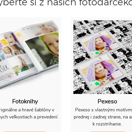
yberte si z našich fotodarčeko
Fotoknihy
Pexeso
iginálne a hravé šablóny v
Pexeso s vlastnými motívm
ych veľkostiach a prevedení.
prednej i zadnej strane, na 
k rozstrihanie.