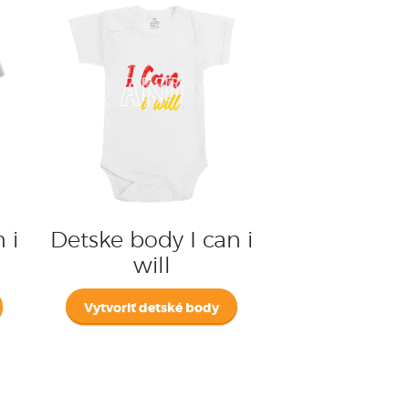
 i
Detske body I can i
will
Vytvoriť detské body