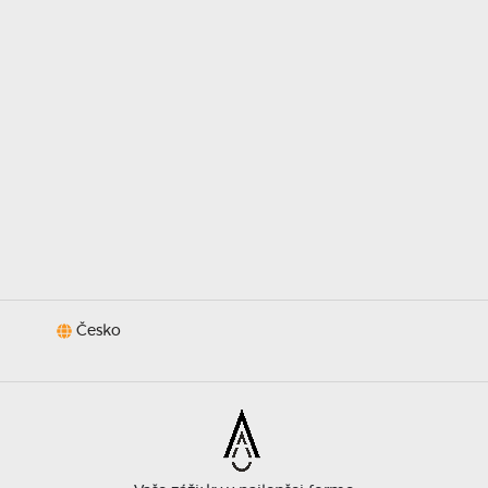
fotkami, 
tu i náp
vlastn
(třeba o
tisko
rychlost,
Česko