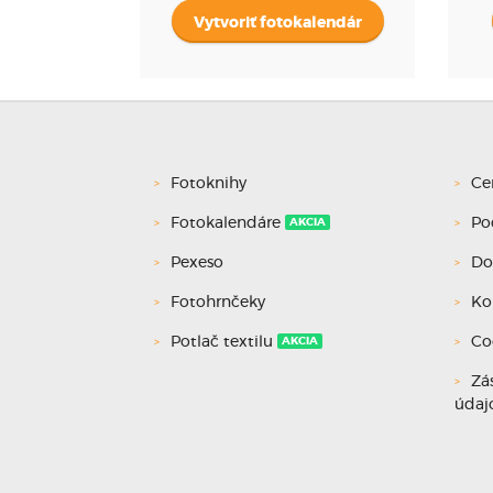
Vytvoriť fotokalendár
Fotoknihy
Ce
Fotokalendáre
Po
AKCIA
Pexeso
Do
Fotohrnčeky
Ko
Potlač textilu
Co
AKCIA
Zá
údaj