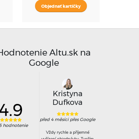
Objednať kartičky
Hodnotenie Altu.sk na
Google
ucky Sun
Kristyna
Anna
Dufkova
rokem
přes Google
před 8 měsíci
přes 
před 4 měsíci
přes Google
šená, tohle je jediná
Na doporučení koleg
5
hodnotenie
inace rodinného
tisknu kalendář u Alt
Vždy rychle a příjemné
ovače s vlastními
třetím rokem. Letos