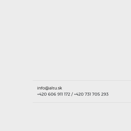
info@altu.sk
+420 606 911 172
/
+420 731 705 293