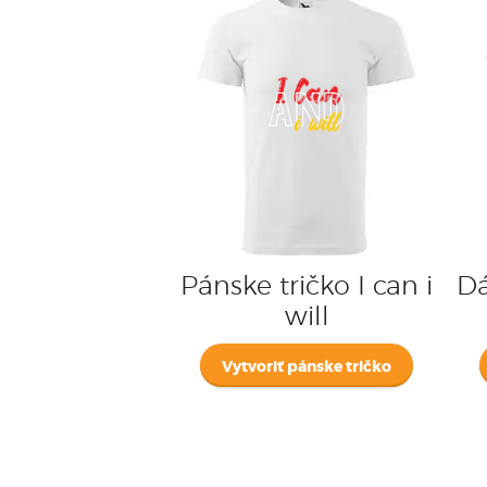
Pánske tričko I can i
Dá
will
Vytvoriť pánske tričko