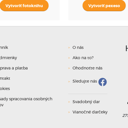
Vytvoriť fotoknihu
Vytvoriť pexeso
nník
O nás
dmienky
Ako na to?
prava a platba
Ohodnoťte nás
ntakt
Sledujte nás
L
okies
sady spracovania osobných
Svadobný dar
před 
ov
Vianočné darčeky
Jsem nad
27
komb
plán