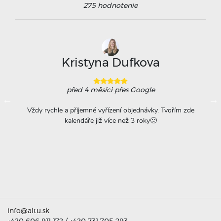
275
hodnotenie
Kristyna Dufkova
před 4 měsíci
přes Google
ovače
Vždy rychle a příjemné vyřízení objednávky. Tvořím zde
Na
á
kalendáře již více než 3 roky🙂
r
titu
ta =
info@altu.sk