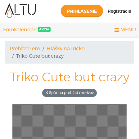
PRIHLÁSENIE
Registrácia
Fotokalendáre
MENU
AKCIA
Prehľad tém
Hlášky na tričko
Triko
Cute but crazy
Triko
Cute but crazy
Späť na prehľad motívov