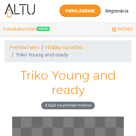
PRIHLÁSENIE
Registrácia
Fotokalendáre
MENU
AKCIA
Prehľad tém
Hlášky na tričko
Triko
Young and ready
Triko
Young and
ready
Späť na prehľad motívov