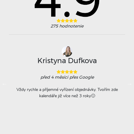
275
hodnotenie
Kristyna Dufkova
před 4 měsíci
přes Google
ovače
Vždy rychle a příjemné vyřízení objednávky. Tvořím zde
Na
á
kalendáře již více než 3 roky🙂
r
titu
ta =