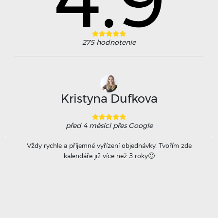
275
hodnotenie
Kristyna Dufkova
před 4 měsíci
přes Google
ovače
Vždy rychle a příjemné vyřízení objednávky. Tvořím zde
Na
á
kalendáře již více než 3 roky🙂
r
titu
ta =