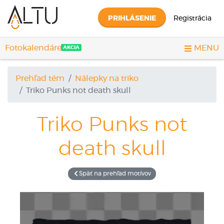
PRIHLÁSENIE
Registrácia
Fotokalendáre
MENU
AKCIA
Prehľad tém
Nálepky na triko
Triko
Punks not death skull
Triko
Punks not
death skull
Späť na prehľad motívov