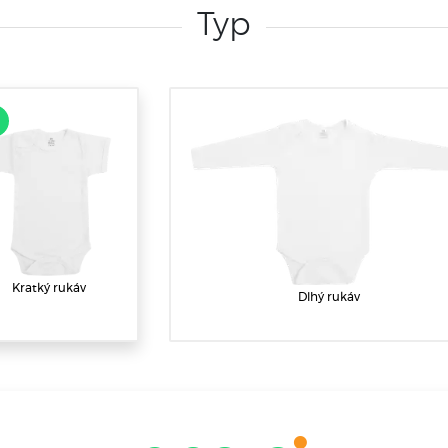
Typ
Kratký rukáv
Dlhý rukáv