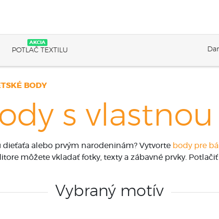
AKCIA
Dar
POTLAČ TEXTILU
ETSKÉ BODY
ody s vlastnou
u dieťaťa alebo prvým narodeninám? Vytvorte
body pre bá
tore môžete vkladať fotky, texty a zábavné prvky. Potlači
Vybraný motív