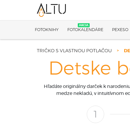
AKCIA
FOTOKNIHY
FOTOKALENDÁRE
PEXESO
TRIČKO S VLASTNOU POTLAČOU
D
Detske b
Hľadáte originálny darček k narodeni
medze nekladú, v intuitívnom edi
1