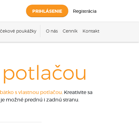
PRIHLÁSENIE
Registrácia
čekové poukážky
O nás
Cenník
Kontakt
 potlačou
bätko s vlastnou potlačou
. Kreativite sa
ť je možné prednú i zadnú stranu.