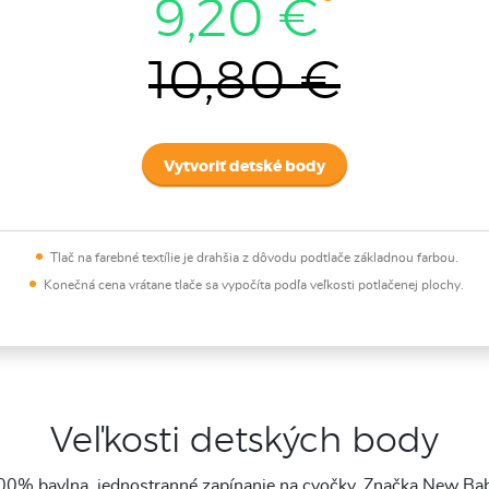
9,20 €
10,80 €
Vytvoriť detské body
Tlač na farebné textílie je drahšia z dôvodu podtlače základnou farbou.
Konečná cena vrátane tlače sa vypočíta podľa veľkosti potlačenej plochy.
Veľkosti detských body
00% bavlna, jednostranné zapínanie na cvočky. Značka New Bab