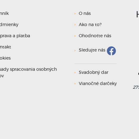
nník
O nás
dmienky
Ako na to?
prava a platba
Ohodnoťte nás
ntakt
Sledujte nás
L
okies
sady spracovania osobných
Svadobný dar
před 
ov
Vianočné darčeky
Jsem nad
27
komb
plán
fotkami, 
tu i náp
vlastn
(třeba o
tisko
rychlost,