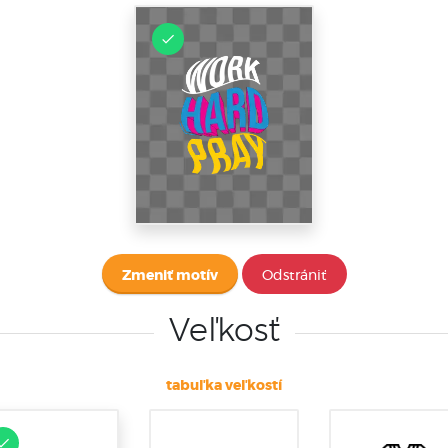
Zmeniť motív
Odstrániť
Veľkosť
tabuľka veľkostí