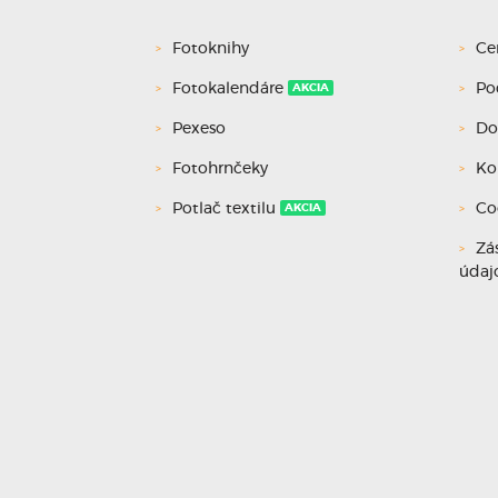
Fotoknihy
Ce
Fotokalendáre
Po
AKCIA
Pexeso
Do
Fotohrnčeky
Ko
Potlač textilu
Co
AKCIA
Zá
údaj