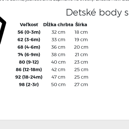
Detské body s
Veľkosť
Dĺžka chrbta
Šírka
56 (0-3m)
32 cm
18 cm
62 (3-6m)
33 cm
19 cm
68 (4-6m)
36 cm
20 cm
74 (6-9m)
38 cm
21 cm
80 (9-12)
40 cm
23 cm
86 (12-18m)
42 cm
25 cm
92 (18-24m)
47 cm
25 cm
98 (2-3r)
50 cm
27 cm