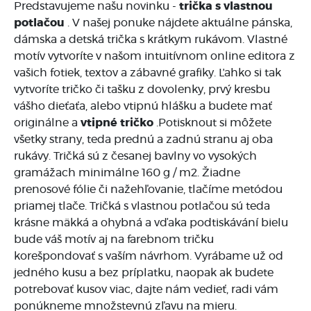
Predstavujeme našu novinku -
trička s vlastnou
potlačou
. V našej ponuke nájdete aktuálne pánska,
dámska a detská trička s krátkym rukávom. Vlastné
motív vytvoríte v našom intuitívnom online editora z
vašich fotiek, textov a zábavné grafiky. Ľahko si tak
vytvoríte tričko či tašku z dovolenky, prvý kresbu
vášho dieťaťa, alebo vtipnú hlášku a budete mať
originálne a
vtipné tričko
.Potisknout si môžete
všetky strany, teda prednú a zadnú stranu aj oba
rukávy. Tričká sú z česanej bavlny vo vysokých
gramážach minimálne 160 g / m2. Žiadne
prenosové fólie či nažehľovanie, tlačíme metódou
priamej tlače. Tričká s vlastnou potlačou sú teda
krásne mäkká a ohybná a vďaka podtiskávání bielu
bude váš motív aj na farebnom tričku
korešpondovať s vaším návrhom. Vyrábame už od
jedného kusu a bez príplatku, naopak ak budete
potrebovať kusov viac, dajte nám vedieť, radi vám
ponúkneme množstevnú zľavu na mieru.