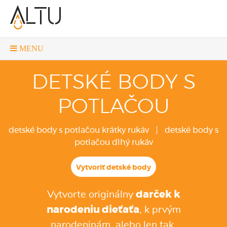
MENU
DETSKÉ BODY S
POTLAČOU
detské body s potlačou krátky rukáv
detské body s
potlačou dlhý rukáv
Vytvoriť detské body
Vytvorte originálny
darček k
narodeniu dieťaťa
, k prvým
narodeninám, alebo len tak.