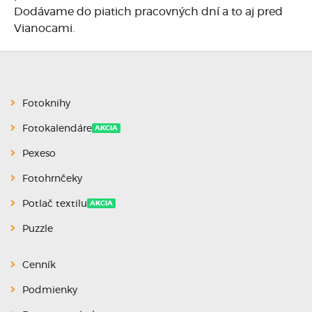
Dodávame do piatich pracovných dní a to aj pred
Vianocami.
Fotoknihy
Fotokalendáre
AKCIA
Pexeso
Fotohrnčeky
Potlač textilu
AKCIA
Puzzle
Cenník
Podmienky