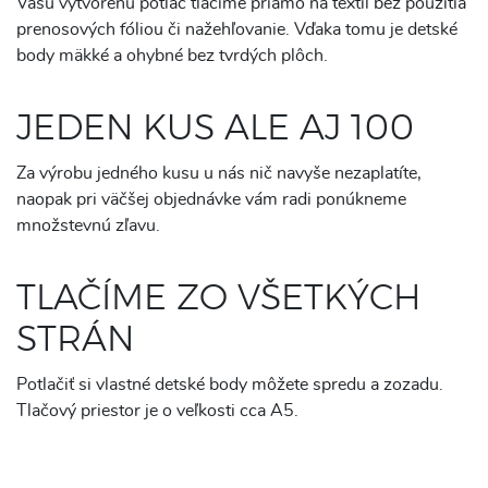
Vášu vytvorenú potlač tlačíme priamo na textil bez použitia
prenosových fóliou či nažehľovanie. Vďaka tomu je detské
body mäkké a ohybné bez tvrdých plôch.
JEDEN KUS ALE AJ 100
Za výrobu jedného kusu u nás nič navyše nezaplatíte,
naopak pri väčšej objednávke vám radi ponúkneme
množstevnú zľavu.
TLAČÍME ZO VŠETKÝCH
STRÁN
Potlačiť si vlastné detské body môžete spredu a zozadu.
Tlačový priestor je o veľkosti cca A5.