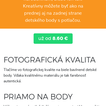
Kreatívny môžete byť ako na
prednej aj na zadnej strane
detského body s potlačou.
už od
8.60 €
FOTOGRAFICKÁ KVALITA
Tlačíme vo fotografickej kvalite na biele bavlnené detské
body. Vďaka kvalitnému materiálu je tak farebnosť
autentická.
PRIAMO NA BODY