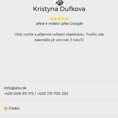
Kristyna Dufkova
před 4 měsíci
přes Google
ovače
Vždy rychle a příjemné vyřízení objednávky. Tvořím zde
Na
á
kalendáře již více než 3 roky🙂
r
titu
ta =
info@altu.sk
+420 606 911 172
/
+420 731 705 293
Česko