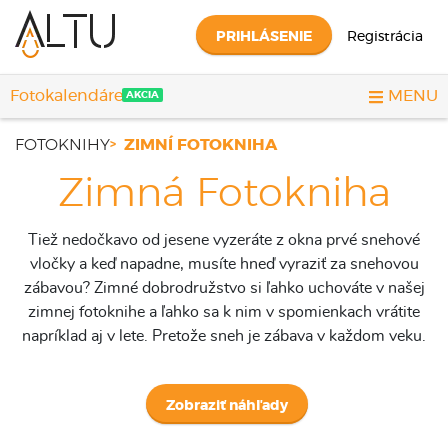
PRIHLÁSENIE
Registrácia
Fotokalendáre
MENU
AKCIA
FOTOKNIHY
ZIMNÍ FOTOKNIHA
Zimná Fotokniha
Tiež nedočkavo od jesene vyzeráte z okna prvé snehové
vločky a keď napadne, musíte hneď vyraziť za snehovou
zábavou? Zimné dobrodružstvo si ľahko uchováte v našej
zimnej fotoknihe a ľahko sa k nim v spomienkach vrátite
napríklad aj v lete. Pretože sneh je zábava v každom veku.
Zobraziť náhľady