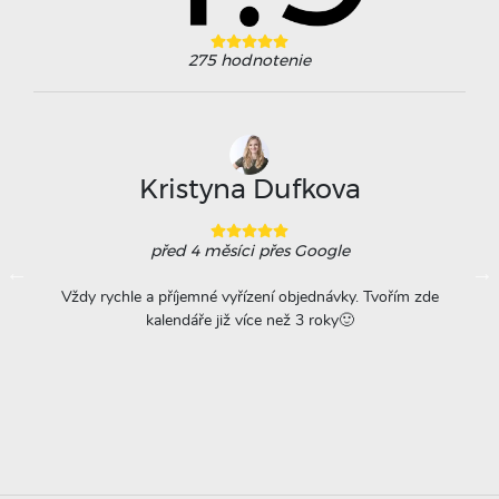
275
hodnotenie
Kristyna Dufkova
před 4 měsíci
přes Google
ovače
Vždy rychle a příjemné vyřízení objednávky. Tvořím zde
Na
á
kalendáře již více než 3 roky🙂
r
titu
ta =