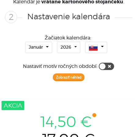
Kalendár je
vrátane kartonového stojančeku
.
Nastavenie kalendára
2
Žačiatok kalendára
:
Január
2026
Nastaviť motív ročných období
:
Zobraziť náhľad
AKCIA
14,50 €