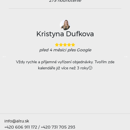
275
hodnotenie
Kristyna Dufkova
před 4 měsíci
přes Google
ovače
Vždy rychle a příjemné vyřízení objednávky. Tvořím zde
Na
á
kalendáře již více než 3 roky🙂
r
titu
ta =
info@altu.sk
+420 606 911 172
/
+420 731 705 293