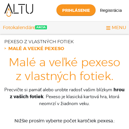
PRIHLÁSENIE
Registrácia
Fotokalendáre
MENU
AKCIA
PEXESO Z VLASTNÝCH FOTIEK
MALÉ A VEĽKÉ PEXESO
Malé a veľké pexeso
z vlastných fotiek.
Precvičte si pamäť alebo urobte radosť vašim blízkym
hrou
z vašich fotiek
. Pexeso je klasická kartová hra, ktorá
neomrzí v žiadnom veku.
Nižšie prosím vyberte počet kartičiek pexesa.
: