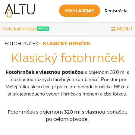
PRIHLÁSENIE
Registrácia
Fotokalendáre
MENU
AKCIA
FOTOHRNČEK
KLASICKÝ HRNČEK
Klasický fotohrnček
Fotohrnček s vlastnou potlačou
s objemom 320 ml s
možnosťou rôznych farebných kombinácií. Priestor pre
Vašej fotku alebo text je po celom obvode hrnčeka. Môžete
si tak jednoducho vytvoriť hrnček s menom alebo fotkou.
Fotohrnček s objemom 320 ml s vlastnou potlačou
po celom obvode!
: