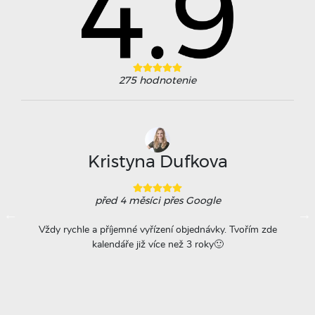
275
hodnotenie
Kristyna Dufkova
před 4 měsíci
přes Google
ovače
Vždy rychle a příjemné vyřízení objednávky. Tvořím zde
Na
á
kalendáře již více než 3 roky🙂
r
titu
ta =