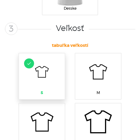
Detske
Veľkosť
3
tabuľka veľkostí
S
M