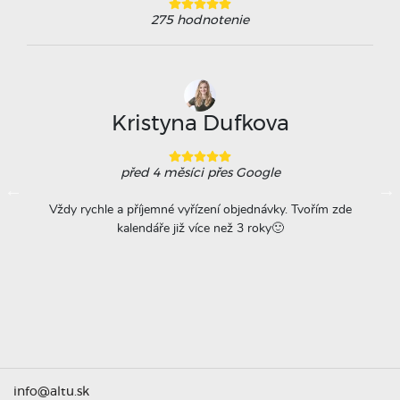
275
hodnotenie
Kristyna Dufkova
před 4 měsíci
přes Google
ovače
Vždy rychle a příjemné vyřízení objednávky. Tvořím zde
Na
á
kalendáře již více než 3 roky🙂
r
titu
ta =
info@altu.sk