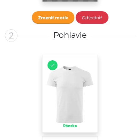
Zmeniť motív
Odstrániť
Pohlavie
2
Pánske