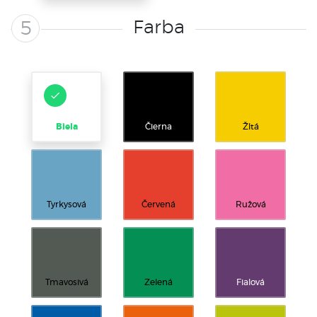
Farba
5
Biela
Čierna
Žltá
Tyrkysová
Červená
Ružová
Tmavosivá
Zelená
Fialová