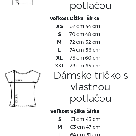
potlačou
veľkosť
Dĺžka
Šírka
XS
62 cm
44 cm
S
70 cm
48 cm
M
72 cm
52 cm
L
74 cm
56 cm
XL
76 cm
60 cm
XXL
78 cm
65 cm
Dámske tričko s
vlastnou
potlačou
Veľkosť
Výška
Šírka
S
61 cm
43 cm
M
63 cm
47 cm
L
64 cm
51 cm