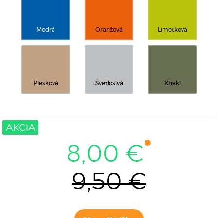
Modrá
Oranžová
Limetková
Piesková
Svetlosivá
Khaki
AKCIA
8,00 €
9,50 €