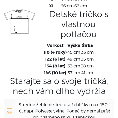
XL
66 cm
62 cm
Detské tričko s
vlastnou
potlačou
Veľkosť
Výška
Šírka
110 (4 roky)
45 cm
33 cm
122 (6 let)
49 cm
35 cm
134 (8 let)
53 cm
38 cm
146 (10 let)
57 cm
41 cm
Starajte sa o svoje tričká,
nech vám dlho vydržia
Stredné žehlenie, teplota žehličky max. 150 °
C, napr. Polyester, vlna. Potlač by nemal prísť
do priameho styku s žehličkou.