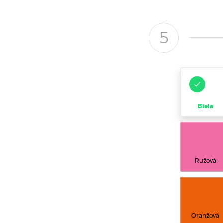
5
Biela
Ružová
Oranžová