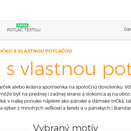
AKCIA
Dar
POTLAČ TEXTILU
IČKO S VLASTNOU POTLAČOU
a s vlastnou po
darček alebo krásna spomienka na spoločnú dovolenku. Vď
môže byť na prednej i zadnej strane a dokonca aj na oboc
čká, v našej ponuke nájdete ako pánske a dámske tričká, tak
 výber z mnohých veľkostí a farieb a u pánskych i štandar
Vybraný motív