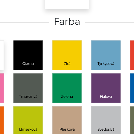
Farba
Čierna
Žltá
Tyrkysová
Tmavosivá
Zelená
Fialová
Limetková
Piesková
Svetlosivá