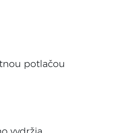
astnou potlačou
ho vydržia