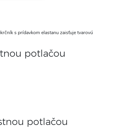
krčník s prídavkom elastanu zaisťuje tvarovú
astnou potlačou
astnou potlačou