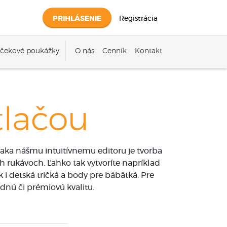
PRIHLÁSENIE
Registrácia
čekové poukážky
O nás
Cenník
Kontakt
tlačou
aka nášmu intuitívnemu editoru je tvorba
h rukávoch. Ľahko tak vytvoríte napríklad
 i detská tričká a body pre bábätká. Pre
dnú či prémiovú kvalitu.