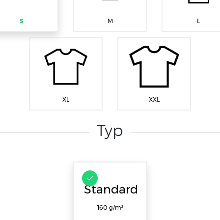
S
M
L
XL
XXL
Typ
Standard
160 g/m²