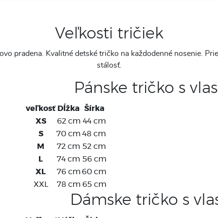
Veľkosti tričiek
vo pradena. Kvalitné detské tričko na každodenné nosenie. Prie
stálosť.
Pánske tričko s vl
veľkosť
Dĺžka
Šírka
XS
62 cm
44 cm
S
70 cm
48 cm
M
72 cm
52 cm
L
74 cm
56 cm
XL
76 cm
60 cm
XXL
78 cm
65 cm
Dámske tričko s vl