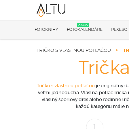
AKCIA
FOTOKNIHY
FOTOKALENDÁRE
PEXESO
TRIČKO S VLASTNOU POTLAČOU
TR
Tričk
Tričko s vlastnou potlačou
je originálny 
veľmi jednoduchá. Vlastná potlač trička 
vlastný športovy dres alebo rodinné tri
každú kategóriu máte na
1