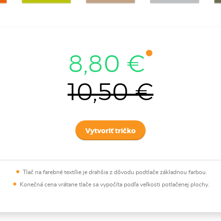
8,80 €
10,50 €
Vytvoriť tričko
Tlač na farebné textílie je drahšia z dôvodu podtlače základnou farbou.
Konečná cena vrátane tlače sa vypočíta podľa veľkosti potlačenej plochy.