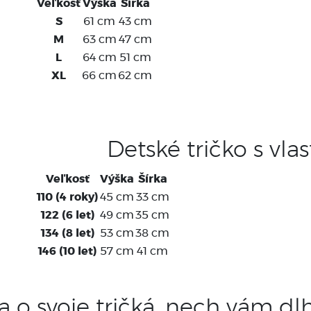
Veľkosť
Výška
Šírka
S
61 cm
43 cm
M
63 cm
47 cm
L
64 cm
51 cm
XL
66 cm
62 cm
Detské tričko s vl
Veľkosť
Výška
Šírka
110 (4 roky)
45 cm
33 cm
122 (6 let)
49 cm
35 cm
134 (8 let)
53 cm
38 cm
146 (10 let)
57 cm
41 cm
sa o svoje tričká, nech vám dl