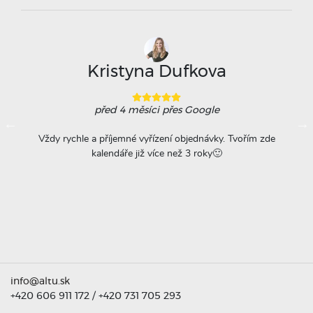
Kristyna Dufkova
před 4 měsíci
přes Google
ovače
Vždy rychle a příjemné vyřízení objednávky. Tvořím zde
Na
á
kalendáře již více než 3 roky🙂
r
titu
ta =
info@altu.sk
+420 606 911 172
/
+420 731 705 293