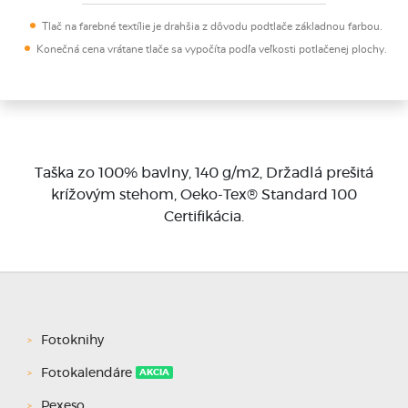
Tlač na farebné textílie je drahšia z dôvodu podtlače základnou farbou.
Konečná cena vrátane tlače sa vypočíta podľa veľkosti potlačenej plochy.
Taška zo 100% bavlny, 140 g/m2, Držadlá prešitá
krížovým stehom, Oeko-Tex® Standard 100
Certifikácia.
Fotoknihy
Fotokalendáre
AKCIA
Pexeso