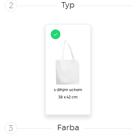
Typ
2
s dlhým uchom
38 x 42 cm
Farba
3