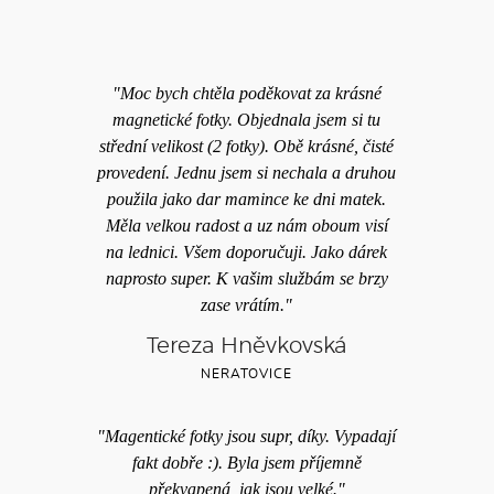
"Moc bych chtěla poděkovat za krásné
magnetické fotky. Objednala jsem si tu
střední velikost (2 fotky). Obě krásné, čisté
provedení. Jednu jsem si nechala a druhou
použila jako dar mamince ke dni matek.
Měla velkou radost a uz nám oboum visí
na lednici. Všem doporučuji. Jako dárek
naprosto super. K vašim službám se brzy
zase vrátím."
Tereza Hněvkovská
NERATOVICE
"Magentické fotky jsou supr, díky. Vypadají
fakt dobře :). Byla jsem příjemně
překvapená, jak jsou velké."