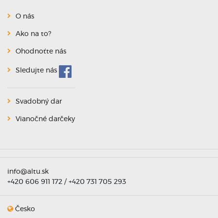
O nás
Ako na to?
Ohodnoťte nás
Sledujte nás
Svadobný dar
Vianočné darčeky
info@altu.sk
+420 606 911 172 / +420 731 705 293
Česko