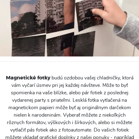
Magnetické fotky
budú ozdobou vašej chladničky, ktorá
vám vyčarí úsmev pri jej každej návšteve. Môže to byť
spomienka na vaše blízke, alebo pár fotiek z poslednej
vydarenej party s priateľmi. Lesklá fotka vytlačená na
magnetickom papieri môže byť aj originálnym darčekom
nielen k narodeninám. Vyberať môžete z niekoľkých
rôznych formátov, výškových i šírkových, alebo si môžete
vytlačiť pás fotiek ako z fotoautomate. Do vašich fotiek
môžete vkladať grafické doplnky z našej ponuky - napríklad