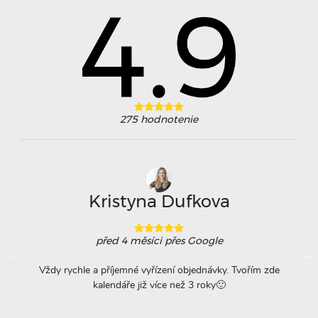
275
hodnotenie
Kristyna Dufkova
před 4 měsíci
přes Google
ovače
Vždy rychle a příjemné vyřízení objednávky. Tvořím zde
Na
á
kalendáře již více než 3 roky🙂
r
titu
ta =