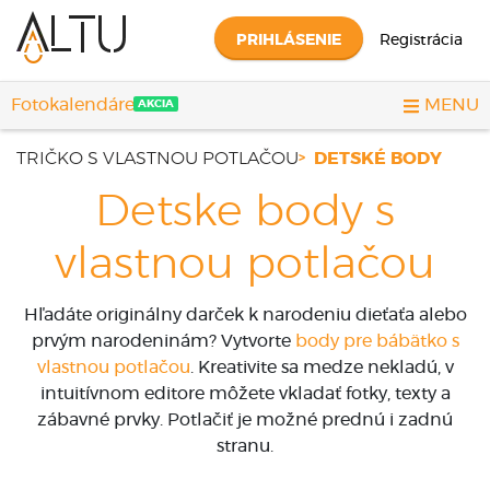
PRIHLÁSENIE
Registrácia
Fotokalendáre
MENU
AKCIA
TRIČKO S VLASTNOU POTLAČOU
DETSKÉ BODY
Detske body s
vlastnou potlačou
Hľadáte originálny darček k narodeniu dieťaťa alebo
prvým narodeninám? Vytvorte
body pre bábätko s
vlastnou potlačou
. Kreativite sa medze nekladú, v
intuitívnom editore môžete vkladať fotky, texty a
zábavné prvky. Potlačiť je možné prednú i zadnú
stranu.